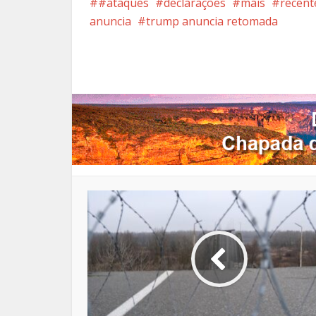
#ataques
declarações
mais
recent
anuncia
trump anuncia retomada
Facebook
X
Pi