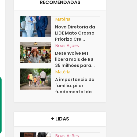
RECOMENDADAS
Matéria
Nova Diretoria da
LIDE Mato Grosso
Prioriza Cre...
Boas Ações
Desenvolve MT
libera mais de R$
35 milhões para...
Matéria
A importância da
família: pilar
fundamental da ...
+ LIDAS
Boas Ações