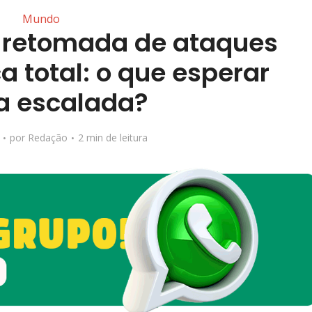
Mundo
 retomada de ataques
a total: o que esperar
a escalada?
por
Redação
2 min de leitura