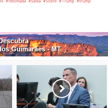
es
retomada
saiba
Sobre
Trump
trump
nterest
Google+
LinkedIn
Whatsapp