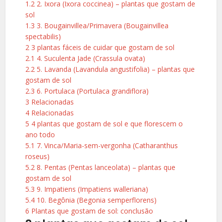
1.2
2. Ixora (Ixora coccinea) – plantas que gostam de
sol
1.3
3. Bougainvillea/Primavera (Bougainvillea
spectabilis)
2
3 plantas fáceis de cuidar que gostam de sol
2.1
4. Suculenta Jade (Crassula ovata)
2.2
5. Lavanda (Lavandula angustifolia) – plantas que
gostam de sol
2.3
6. Portulaca (Portulaca grandiflora)
3
Relacionadas
4
Relacionadas
5
4 plantas que gostam de sol e que florescem o
ano todo
5.1
7. Vinca/Maria-sem-vergonha (Catharanthus
roseus)
5.2
8. Pentas (Pentas lanceolata) – plantas que
gostam de sol
5.3
9. Impatiens (Impatiens walleriana)
5.4
10. Begônia (Begonia semperflorens)
6
Plantas que gostam de sol: conclusão