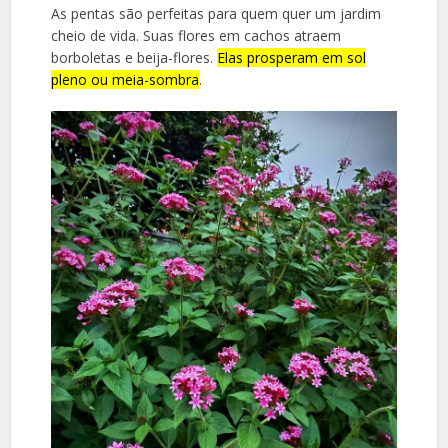
As pentas são perfeitas para quem quer um jardim
cheio de vida. Suas flores em cachos atraem
borboletas e beija-flores.
Elas prosperam em sol
pleno ou meia-sombra
.