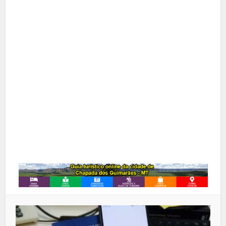
Facebook
X
Pinterest
Google+
LinkedIn
Whatsapp