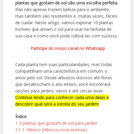
plantas que gostam de sol são uma escolha perfeita
.
Elas não apenas trazem beleza para o ambiente,
mas também são resistentes e, muitas vezes, fáceis
de cuidar. Neste artigo, vamos explorar 10 plantas
incríveis que amam o sol para usar na fachada de
sua casa e como você pode cultivá-las com sucesso.
Participe do nosso canal no Whatsapp
Cada planta tem suas particularidades, mas todas
compartilham uma característica em comum: o
amor pelo sol. Desde arbustos vistosos até flores
que desabrocham o ano inteiro, você encontrará
opções para jardins, vasos e até cercas vivas.
Continue lendo para conhecer cada uma delas e
descobrir qual será a estrela do seu jardim!
Índice
1
3 plantas que gostam de sol para jardim
1.1
1. Hibisco (Hibiscus rosa-sinensis)