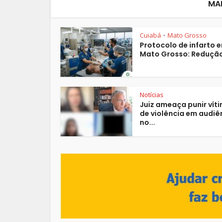
MA
Cuiabá
Mato Grosso
•
Protocolo de infarto 
Mato Grosso: Redução
Notícias
Juiz ameaça punir vít
de violência em audiê
no...