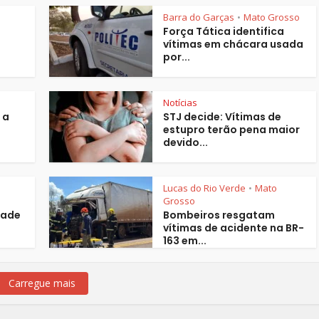
Barra do Garças
Mato Grosso
•
Força Tática identifica
vítimas em chácara usada
por...
Notícias
 a
STJ decide: Vítimas de
estupro terão pena maior
devido...
Lucas do Rio Verde
Mato
•
Grosso
dade
Bombeiros resgatam
vítimas de acidente na BR-
163 em...
Carregue mais