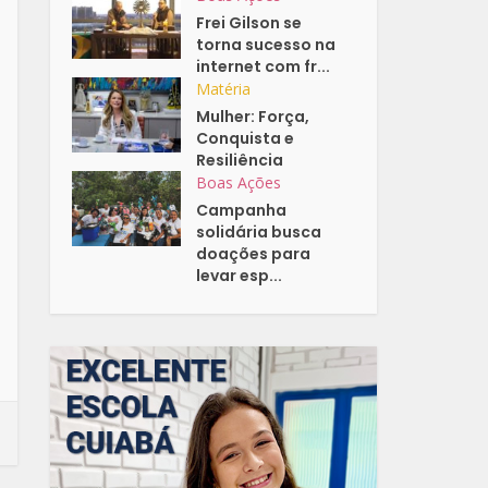
Frei Gilson se
torna sucesso na
internet com fr...
Matéria
Mulher: Força,
Conquista e
Resiliência
Boas Ações
Campanha
solidária busca
doações para
levar esp...