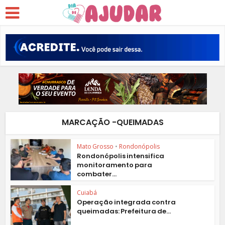
MARCAÇÃO -QUEIMADAS
Mato Grosso
•
Rondonópolis
Rondonópolis intensifica
monitoramento para
combater...
Cuiabá
Operação integrada contra
queimadas: Prefeitura de...