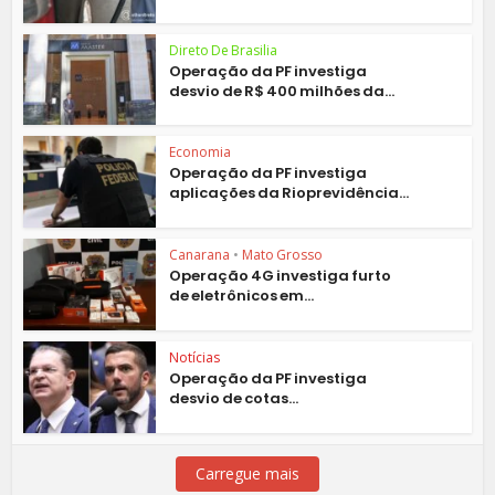
Direto De Brasilia
Operação da PF investiga
desvio de R$ 400 milhões da...
Economia
Operação da PF investiga
aplicações da Rioprevidência...
Canarana
•
Mato Grosso
Operação 4G investiga furto
de eletrônicos em...
Notícias
Operação da PF investiga
desvio de cotas...
Carregue mais