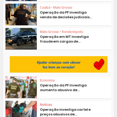
Cuiabá
•
Mato Grosso
Operação da PF investiga
venda de decisões judiciais...
Mato Grosso
•
Rondonópolis
Operação em MT investiga
fraude em cargas de...
Economia
Operação da PF investiga
aumento abusivo de...
Notícias
Operação investiga cartel e
preços abusivos de...