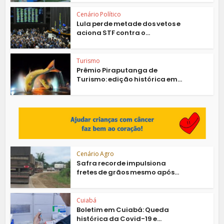
Cenário Político
Lula perde metade dos vetos e
aciona STF contra o...
Turismo
Prêmio Piraputanga de
Turismo: edição histórica em...
Cenário Agro
Safra recorde impulsiona
fretes de grãos mesmo após...
Cuiabá
Boletim em Cuiabá: Queda
histórica da Covid-19 e...