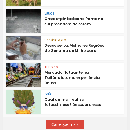
Saúde
Onças-pintadas no Pantanal
surpreendem ao serem...
Cenário Agro
Descoberta: Melhores Regiões
do Genoma do Milho para...
Turismo
Mercado flutuante na
Tailândia: uma experiência
única...
Saúde
Qual animal realiza
fotossíntese? Descubra essa...
Carregue mais