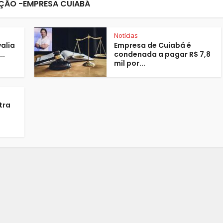
ÃO -EMPRESA CUIABÁ
Notícias
alia
Empresa de Cuiabá é
..
condenada a pagar R$ 7,8
mil por...
tra