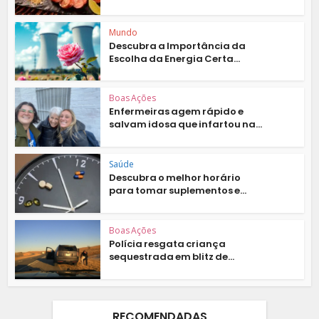
Mundo
Descubra a Importância da
Escolha da Energia Certa...
Boas Ações
Enfermeiras agem rápido e
salvam idosa que infartou na...
Saúde
Descubra o melhor horário
para tomar suplementos e...
Boas Ações
Polícia resgata criança
sequestrada em blitz de...
RECOMENDADAS