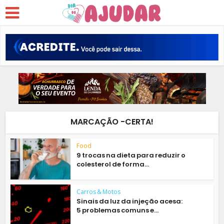
MARCAÇÃO -CERTA!
Food
9 trocas na dieta para reduzir o
colesterol de forma...
Carros & Motos
Sinais da luz da injeção acesa:
5 problemas comuns e...