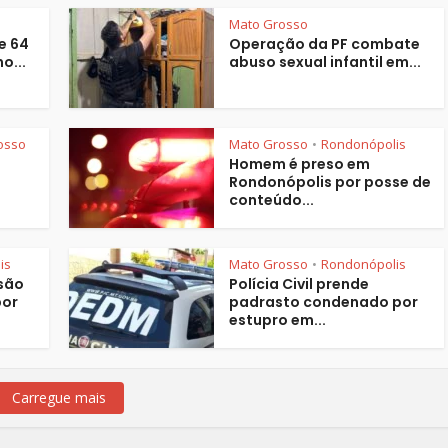
Mato Grosso
e 64
Operação da PF combate
o...
abuso sexual infantil em...
osso
Mato Grosso
Rondonópolis
•
Homem é preso em
Rondonópolis por posse de
conteúdo...
is
Mato Grosso
Rondonópolis
•
são
Polícia Civil prende
por
padrasto condenado por
estupro em...
Carregue mais