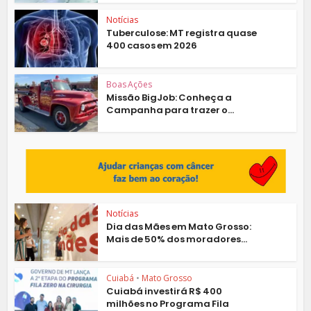
Notícias
Tuberculose: MT registra quase
400 casos em 2026
Boas Ações
Missão BigJob: Conheça a
Campanha para trazer o...
Notícias
Dia das Mães em Mato Grosso:
Mais de 50% dos moradores...
Cuiabá
•
Mato Grosso
Cuiabá investirá R$ 400
milhões no Programa Fila