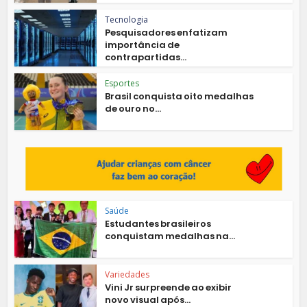
Tecnologia
Pesquisadores enfatizam
importância de
contrapartidas...
Esportes
Brasil conquista oito medalhas
de ouro no...
Saúde
Estudantes brasileiros
conquistam medalhas na...
Variedades
Vini Jr surpreende ao exibir
novo visual após...