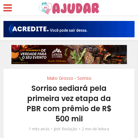
Mato Grosso
Sorriso
•
Sorriso sediará pela
primeira vez etapa da
PBR com prêmio de R$
500 mil
por
1 mês atrás
Redação
2 min de leitura