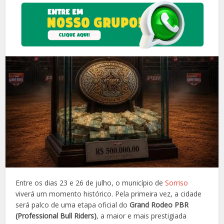
Entre os dias 23 e 26 de julho, o município de
Sorriso
viverá um momento histórico. Pela primeira vez, a cidade
será palco de uma etapa oficial do
Grand Rodeo PBR
(Professional Bull Riders)
, a maior e mais prestigiada