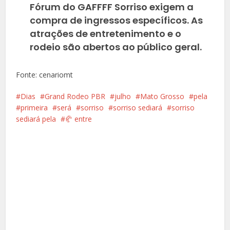
Fórum do GAFFFF Sorriso exigem a
compra de ingressos específicos. As
atrações de entretenimento e o
rodeio são abertos ao público geral.
Fonte: cenariomt
Dias
Grand Rodeo PBR
julho
Mato Grosso
pela
primeira
será
sorriso
sorriso sediará
sorriso
sediará pela
🥐️ entre
Facebook
X
Pinterest
Google+