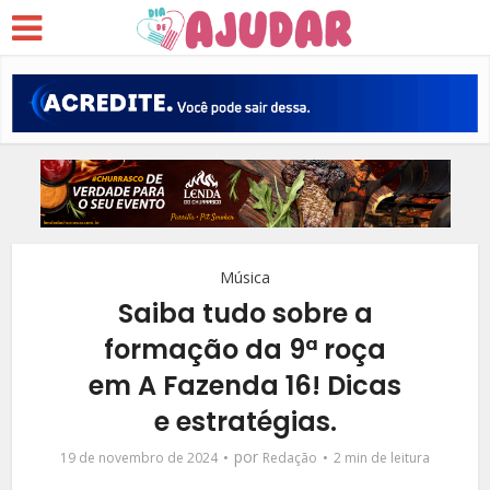
Música
Saiba tudo sobre a
formação da 9ª roça
em A Fazenda 16! Dicas
e estratégias.
por
19 de novembro de 2024
Redação
2 min de leitura