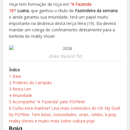
Hoje tem formação de roça em
“A Fazenda
16”
!
Luana
, que ganhou o título de
Fazendeira da semana
e ainda garantiu sua imunidade, terá um papel muito
importante na dinâmica desta terça-feira (19). Ela deverá
mandar um colega de confinamento diretamente para a
berlinda do reality show!
(Foto: Record TV)
Índice
1
Baia
2
Poderes do Lampião
3
Resta Um
4
Imunidade
5
Acompanhe “A Fazenda” pelo POPline!
6
Curtiu esta matéria? Leia mais conteúdos do Oh My God!
by POPline. Tem listas, curiosidades, virais, celebs, k-pop,
reality shows e muito mais sobre cultura pop!
Baia