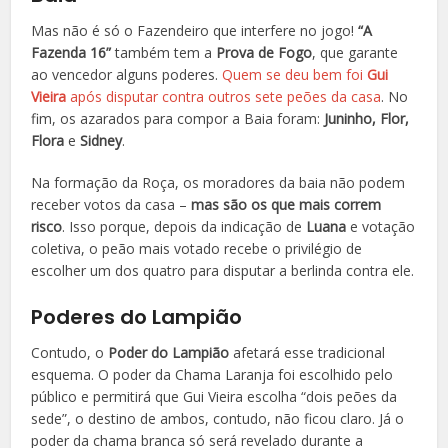
Mas não é só o Fazendeiro que interfere no jogo!
“A
Fazenda 16”
também tem a
Prova de Fogo
, que garante
ao vencedor alguns poderes.
Quem se deu bem foi
Gui
Vieira
após disputar contra outros sete peões da casa
. No
fim, os azarados para compor a Baia foram:
Juninho, Flor,
Flora
e
Sidney
.
Na formação da Roça, os moradores da baia não podem
receber votos da casa –
mas são os que mais correm
risco
. Isso porque, depois da indicação de
Luana
e votação
coletiva, o peão mais votado recebe o privilégio de
escolher um dos quatro para disputar a berlinda contra ele.
Poderes do Lampião
Contudo, o
Poder do Lampião
afetará esse tradicional
esquema. O poder da Chama Laranja foi escolhido pelo
público e permitirá que Gui Vieira escolha “dois peões da
sede”, o destino de ambos, contudo, não ficou claro. Já o
poder da chama branca só será revelado durante a