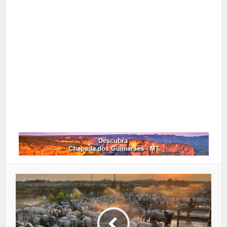
X
Pinterest
Google+
LinkedIn
Whatsapp