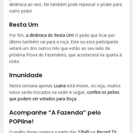
dinâmica ao vivo. Ele também pode repassar o poder para
outro peão!
Resta Um
Por fim,
a dinâmica do Resta Um
! O peão que ficar por
último também vai para a roça. Este ou esta participante
vetará um dos outros três que estão ao seu lado da
próxima Prova do Fazendeiro, que acontecerá na quarta à
noite.
Imunidade
Nesta semana apenas
Luana
está imune, ou seja, muitos
votos serão trocados na sede! A seguir,
confira os peões
que podem ser votados para Roça:
Acompanhe “A Fazenda” pelo
POPline!
O reality show começa a partir das
22h45
na
Record TV
,