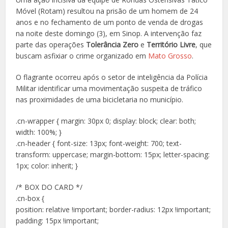
Móvel (Rotam) resultou na prisão de um homem de 24
anos e no fechamento de um ponto de venda de drogas
na noite deste domingo (3), em Sinop. A intervenção faz
parte das operações
Tolerância Zero
e
Território Livre
, que
buscam asfixiar o crime organizado em
Mato Grosso
.
O flagrante ocorreu após o setor de inteligência da Polícia
Militar identificar uma movimentação suspeita de tráfico
nas proximidades de uma bicicletaria no município.
.cn-wrapper { margin: 30px 0; display: block; clear: both;
width: 100%; }
.cn-header { font-size: 13px; font-weight: 700; text-
transform: uppercase; margin-bottom: 15px; letter-spacing:
1px; color: inherit; }
/* BOX DO CARD */
.cn-box {
position: relative !important; border-radius: 12px !important;
padding: 15px !important;