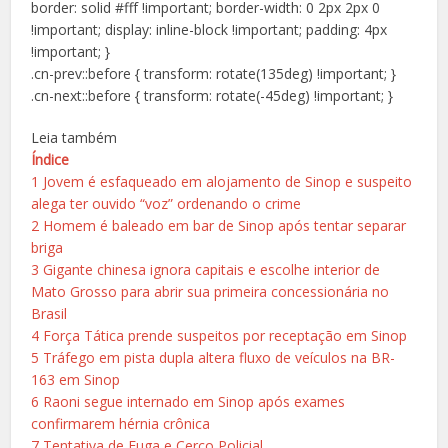
border: solid #fff !important; border-width: 0 2px 2px 0
!important; display: inline-block !important; padding: 4px
!important; }
.cn-prev::before { transform: rotate(135deg) !important; }
.cn-next::before { transform: rotate(-45deg) !important; }
Leia também
Índice
1
Jovem é esfaqueado em alojamento de Sinop e suspeito
alega ter ouvido “voz” ordenando o crime
2
Homem é baleado em bar de Sinop após tentar separar
briga
3
Gigante chinesa ignora capitais e escolhe interior de
Mato Grosso para abrir sua primeira concessionária no
Brasil
4
Força Tática prende suspeitos por receptação em Sinop
5
Tráfego em pista dupla altera fluxo de veículos na BR-
163 em Sinop
6
Raoni segue internado em Sinop após exames
confirmarem hérnia crônica
7
Tentativa de Fuga e Cerco Policial