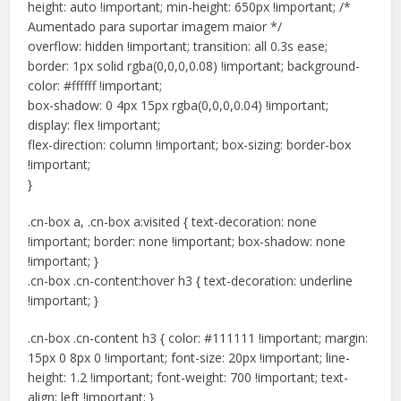
height: auto !important; min-height: 650px !important; /*
Aumentado para suportar imagem maior */
overflow: hidden !important; transition: all 0.3s ease;
border: 1px solid rgba(0,0,0,0.08) !important; background-
color: #ffffff !important;
box-shadow: 0 4px 15px rgba(0,0,0,0.04) !important;
display: flex !important;
flex-direction: column !important; box-sizing: border-box
!important;
}
.cn-box a, .cn-box a:visited { text-decoration: none
!important; border: none !important; box-shadow: none
!important; }
.cn-box .cn-content:hover h3 { text-decoration: underline
!important; }
.cn-box .cn-content h3 { color: #111111 !important; margin:
15px 0 8px 0 !important; font-size: 20px !important; line-
height: 1.2 !important; font-weight: 700 !important; text-
align: left !important; }