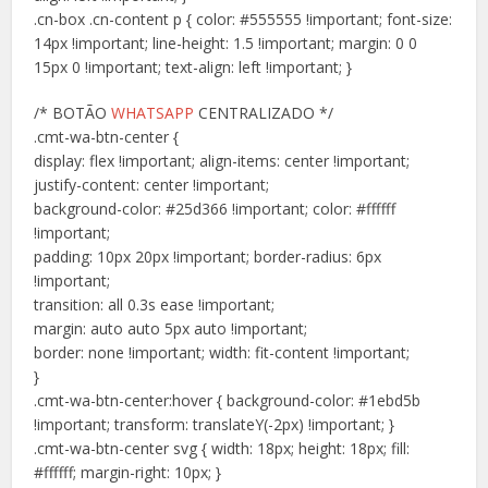
.cn-box .cn-content p { color: #555555 !important; font-size:
14px !important; line-height: 1.5 !important; margin: 0 0
15px 0 !important; text-align: left !important; }
/* BOTÃO
WHATSAPP
CENTRALIZADO */
.cmt-wa-btn-center {
display: flex !important; align-items: center !important;
justify-content: center !important;
background-color: #25d366 !important; color: #ffffff
!important;
padding: 10px 20px !important; border-radius: 6px
!important;
transition: all 0.3s ease !important;
margin: auto auto 5px auto !important;
border: none !important; width: fit-content !important;
}
.cmt-wa-btn-center:hover { background-color: #1ebd5b
!important; transform: translateY(-2px) !important; }
.cmt-wa-btn-center svg { width: 18px; height: 18px; fill:
#ffffff; margin-right: 10px; }