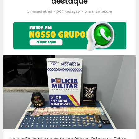
destaque
por
3 meses atrás
Redação
5 min de leitura
Uma ação incisiva da equipe de Rondas Ostensivas Tático