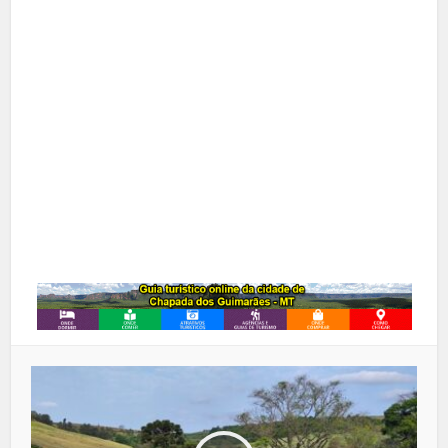
X
Pinterest
Google+
LinkedIn
Whatsapp