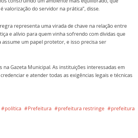
mos construindo um ambiente mais equilibrado, que
é valorização do servidor na prática”, disse.
 regra representa uma virada de chave na relação entre
stiça e alívio para quem vinha sofrendo com dívidas que
a assume um papel protetor, e isso precisa ser
 na Gazeta Municipal. As instituições interessadas em
credenciar e atender todas as exigências legais e técnicas
política
Prefeitura
prefeitura restringe
prefeitura
nterest
Google+
LinkedIn
Whatsapp