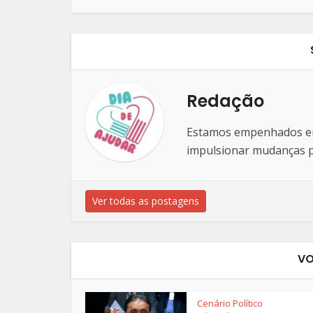
Redação
Estamos empenhados em 
impulsionar mudanças po
Ver todas as postagens
VO
Cenário Político