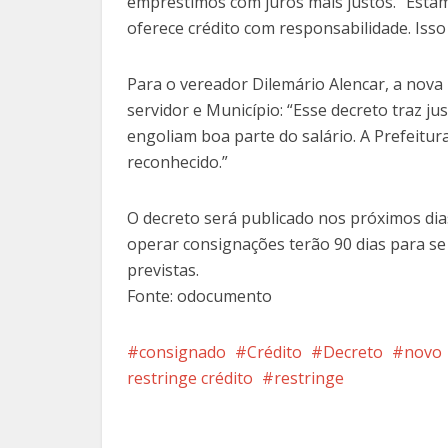
empréstimos com juros mais justos. “Esta
oferece crédito com responsabilidade. Isso 
Para o vereador Dilemário Alencar, a nova
servidor e Município: “Esse decreto traz ju
engoliam boa parte do salário. A Prefeitur
reconhecido.”
O decreto será publicado nos próximos dias
operar consignações terão 90 dias para se 
previstas.
Fonte: odocumento
consignado
Crédito
Decreto
novo
restringe crédito
restringe
Facebook
X
Pi