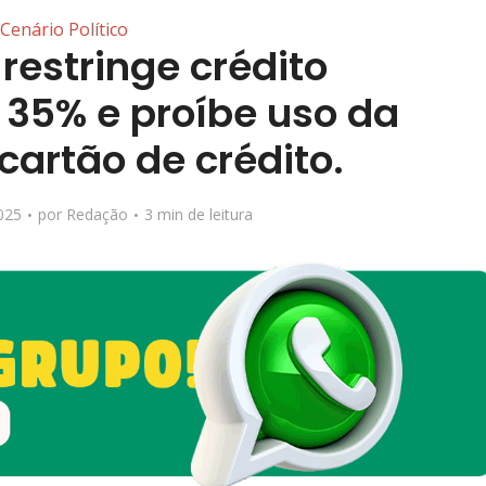
Cenário Político
 restringe crédito
 35% e proíbe uso da
cartão de crédito.
025
por
Redação
3 min de leitura