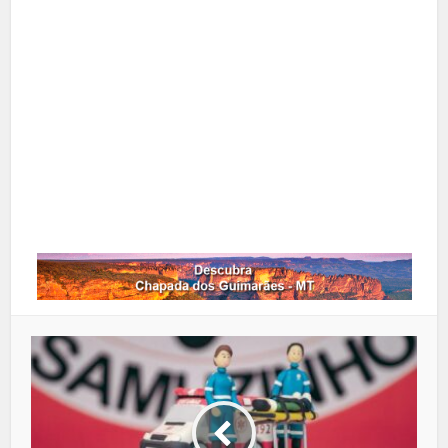
X
Pinterest
Google+
LinkedIn
Whatsapp