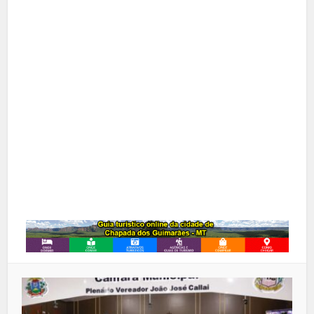
Facebook
X
Pinterest
Google+
LinkedIn
Whatsapp