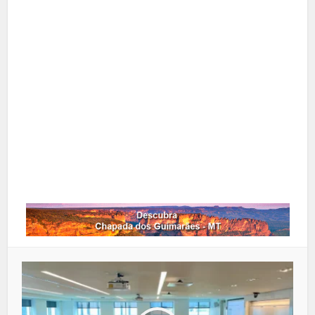
X
Pinterest
Google+
LinkedIn
Whatsapp