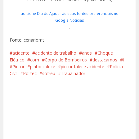
adicione Dia de Ajudar às suas fontes preferenciais no
Google Notícias
.
Fonte: cenariomt
acidente
acidente de trabalho
anos
Choque
Elétrico
com
Corpo de Bombeiros
destacamos
i
Pintor
pintor falece
pintor falece acidente
Polícia
Civil
Politec
sofreu
Trabalhador
Facebook
X
Pinterest
Google+