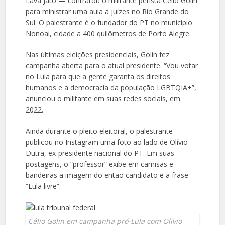
Lava Jato — contratou o militante petista Célio Golin
para ministrar uma aula a juízes no Rio Grande do
Sul. O palestrante é o fundador do PT no município
Nonoai, cidade a 400 quilômetros de Porto Alegre.
Nas últimas eleições presidenciais, Golin fez
campanha aberta para o atual presidente. “Vou votar
no Lula para que a gente garanta os direitos
humanos e a democracia da população LGBTQIA+”,
anunciou o militante em suas redes sociais, em
2022.
Ainda durante o pleito eleitoral, o palestrante
publicou no Instagram uma foto ao lado de Olívio
Dutra, ex-presidente nacional do PT. Em suas
postagens, o “professor” exibe em camisas e
bandeiras a imagem do então candidato e a frase
“Lula livre”.
Célio Golin em campanha pró-Lula com Olívio