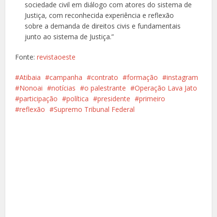
sociedade civil em diálogo com atores do sistema de
Justiça, com reconhecida experiência e reflexão
sobre a demanda de direitos civis e fundamentais
junto ao sistema de Justiça.”
Fonte:
revistaoeste
Atibaia
campanha
contrato
formação
instagram
Nonoai
notícias
o palestrante
Operação Lava Jato
participação
política
presidente
primeiro
reflexão
Supremo Tribunal Federal
Facebook
X
Pinterest
Google+