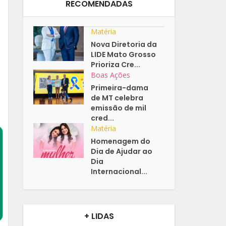
RECOMENDADAS
Matéria
Nova Diretoria da
LIDE Mato Grosso
Prioriza Cre...
Boas Ações
Primeira-dama
de MT celebra
emissão de mil
cred...
Matéria
Homenagem do
Dia de Ajudar ao
Dia
Internacional...
+ LIDAS