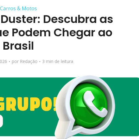
Carros & Motos
 Duster: Descubra as
ue Podem Chegar ao
Brasil
2026
por
Redação
3 min de leitura