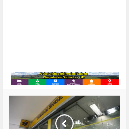
X
Pinterest
Google+
LinkedIn
Whatsapp