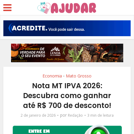
Economia
Mato Grosso
•
Nota MT IPVA 2026:
Descubra como ganhar
até R$ 700 de desconto!
por
2 de janeiro de 2026
Redação
3 min de leitura