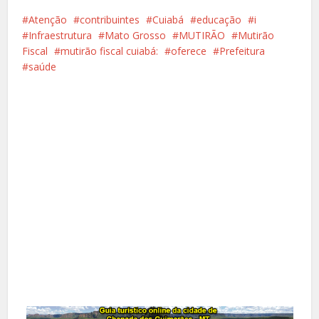
Atenção
contribuintes
Cuiabá
educação
i
Infraestrutura
Mato Grosso
MUTIRÃO
Mutirão
Fiscal
mutirão fiscal cuiabá:
oferece
Prefeitura
saúde
Facebook
X
Pinterest
Google+
LinkedIn
Whatsapp