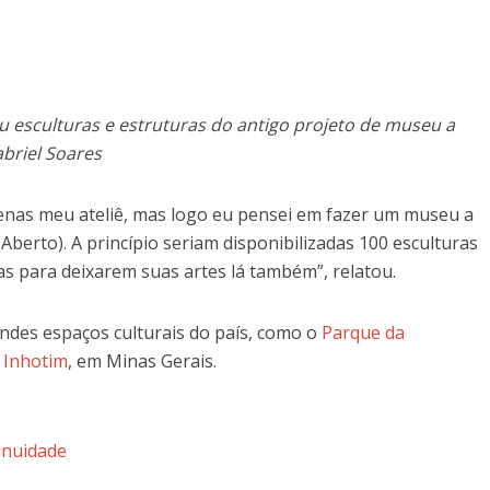
u esculturas e estruturas do antigo projeto de museu a
abriel Soares
penas meu ateliê, mas logo eu pensei em fazer um museu a
erto). A princípio seriam disponibilizadas 100 esculturas
as para deixarem suas artes lá também”, relatou.
andes espaços culturais do país, como o
Parque da
o Inhotim
, em Minas Gerais.
inuidade