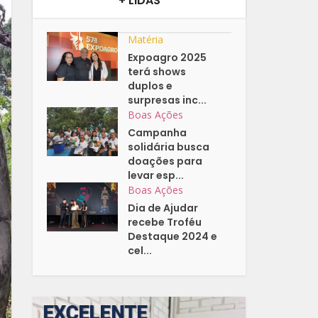
+ LIDAS
Matéria
Expoagro 2025
terá shows
duplos e
surpresas inc...
Boas Ações
Campanha
solidária busca
doações para
levar esp...
Boas Ações
Dia de Ajudar
recebe Troféu
Destaque 2024 e
cel...