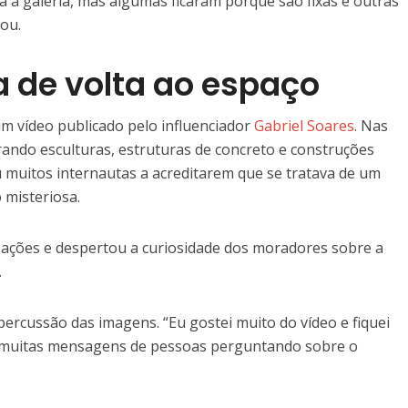
a a galeria, mas algumas ficaram porque são fixas e outras
cou.
a de volta ao espaço
um vídeo publicado pelo influenciador
Gabriel Soares
. Nas
ando esculturas, estruturas de concreto e construções
u muitos internautas a acreditarem que se tratava de um
misteriosa.
zações e despertou a curiosidade dos moradores sobre a
.
ercussão das imagens. “Eu gostei muito do vídeo e fiquei
 muitas mensagens de pessoas perguntando sobre o