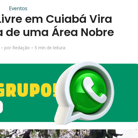
Eventos
Livre em Cuiabá Vira
ia de uma Área Nobre
por
Redação
5 min de leitura