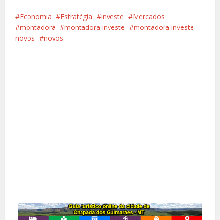
Economia
Estratégia
investe
Mercados
montadora
montadora investe
montadora investe
novos
novos
Facebook
X
Pinterest
Google+
LinkedIn
Whatsapp