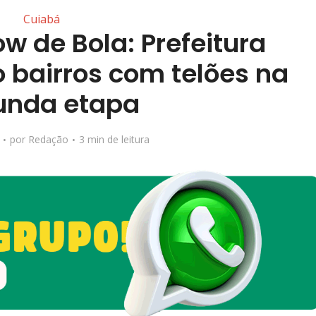
Cuiabá
w de Bola: Prefeitura
 bairros com telões na
unda etapa
por
Redação
3 min de leitura