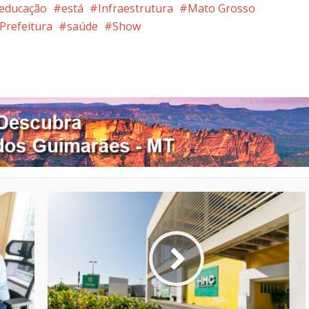
educação
está
Infraestrutura
Mato Grosso
Prefeitura
saúde
Show
nterest
Google+
LinkedIn
Whatsapp