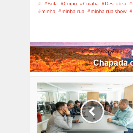
Bola
Como
Cuiabá
Descubra
minha
minha rua
minha rua show
Facebook
X
Pi