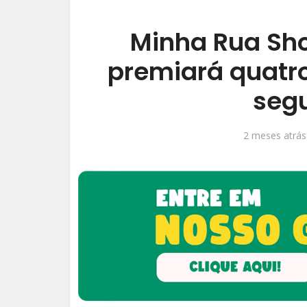
Minha Rua Sho
premiará quatro
seg
2 meses atrás