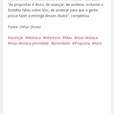
“As propostas é disso, de avançar, de acelerar, inclusive o
Botelho falou sobre isso, de acelerar para que a gente
possa fazer a entrega desses títulos”, completou.
Fonte:
Olhar Direto
avançar
destaca
interesse
Max
max destaca
max destaca prioridade
prioridade
Proposta
russi
Facebook
X
Pinterest
Google+
LinkedIn