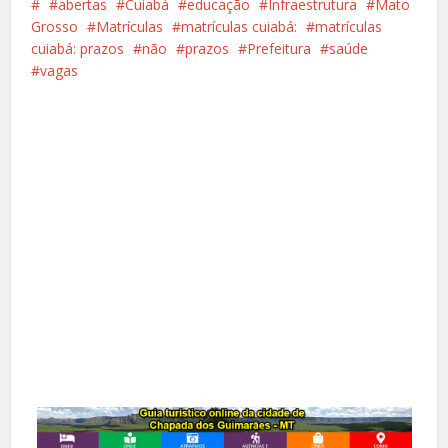
abertas
Cuiabá
educação
Infraestrutura
Mato
Grosso
Matrículas
matrículas cuiabá:
matrículas
cuiabá: prazos
não
prazos
Prefeitura
saúde
vagas
Facebook
X
Pinterest
Google+
LinkedIn
Whatsapp