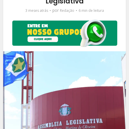
Legislativa
por
3 meses atrás
Redação
6 min de leitura