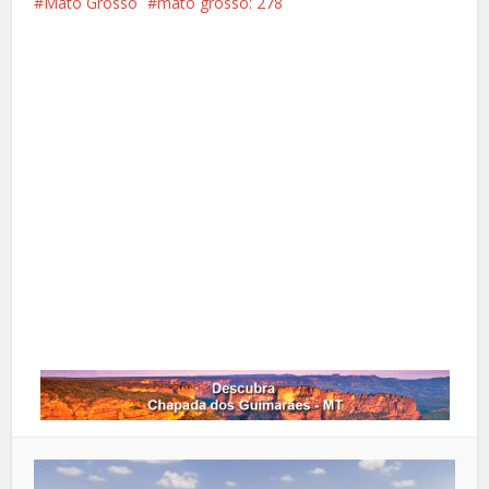
Mato Grosso
mato grosso: 278
Facebook
X
Pinterest
Google+
LinkedIn
Whatsapp