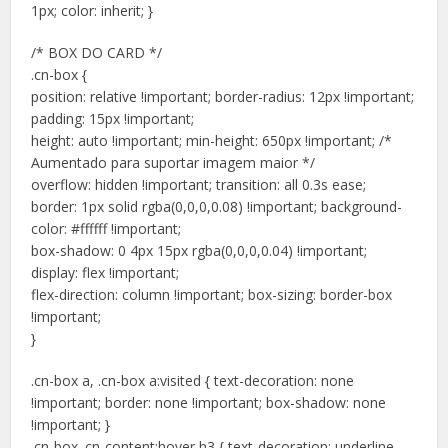
1px; color: inherit; }
/* BOX DO CARD */
.cn-box {
position: relative !important; border-radius: 12px !important;
padding: 15px !important;
height: auto !important; min-height: 650px !important; /*
Aumentado para suportar imagem maior */
overflow: hidden !important; transition: all 0.3s ease;
border: 1px solid rgba(0,0,0,0.08) !important; background-
color: #ffffff !important;
box-shadow: 0 4px 15px rgba(0,0,0,0.04) !important;
display: flex !important;
flex-direction: column !important; box-sizing: border-box
!important;
}
.cn-box a, .cn-box a:visited { text-decoration: none
!important; border: none !important; box-shadow: none
!important; }
.cn-box .cn-content:hover h3 { text-decoration: underline