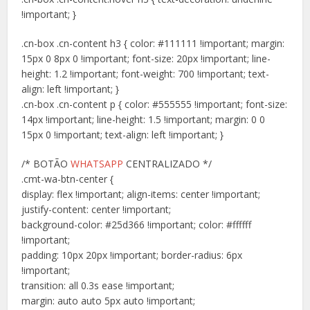
!important; }
.cn-box .cn-content h3 { color: #111111 !important; margin:
15px 0 8px 0 !important; font-size: 20px !important; line-
height: 1.2 !important; font-weight: 700 !important; text-
align: left !important; }
.cn-box .cn-content p { color: #555555 !important; font-size:
14px !important; line-height: 1.5 !important; margin: 0 0
15px 0 !important; text-align: left !important; }
/* BOTÃO
WHATSAPP
CENTRALIZADO */
.cmt-wa-btn-center {
display: flex !important; align-items: center !important;
justify-content: center !important;
background-color: #25d366 !important; color: #ffffff
!important;
padding: 10px 20px !important; border-radius: 6px
!important;
transition: all 0.3s ease !important;
margin: auto auto 5px auto !important;