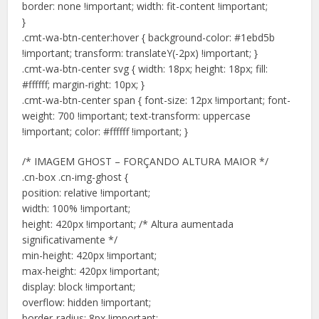
border: none !important; width: fit-content !important;
}
.cmt-wa-btn-center:hover { background-color: #1ebd5b
!important; transform: translateY(-2px) !important; }
.cmt-wa-btn-center svg { width: 18px; height: 18px; fill:
#ffffff; margin-right: 10px; }
.cmt-wa-btn-center span { font-size: 12px !important; font-
weight: 700 !important; text-transform: uppercase
!important; color: #ffffff !important; }
/* IMAGEM GHOST – FORÇANDO ALTURA MAIOR */
.cn-box .cn-img-ghost {
position: relative !important;
width: 100% !important;
height: 420px !important; /* Altura aumentada
significativamente */
min-height: 420px !important;
max-height: 420px !important;
display: block !important;
overflow: hidden !important;
border-radius: 8px !important;