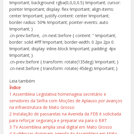
!important; background: rgba(0,0,0,0.5) !important; cursor:
pointer !important; display: flex !important; align-items:
center !important; justify-content: center !important;
border-radius: 50% !important; pointer-events: auto
!important; }
.cn-prev::before, .cn-next::before { content: ” !important;
border: solid #fff !important; border-width: 0 2px 2px 0
!important; display: inline-block !important; padding: 4px
!important; }
.cn-prev::before { transform: rotate(135deg) !important; }
.cn-next::before { transform: rotate(-45deg) !important; }
Leia também
Índice
1
Assembleia Legislativa homenageia secretário e
servidores da Sinfra com Moções de Aplauso por avanços
na infraestrutura de Mato Grosso
2
Instalação de passarelas na Avenida da FEB é solicitada
para reforçar segurança e preparar via para o BRT
3
TV Assembleia amplia sinal digital em Mato Grosso
4
Audiências dominam agenda da Assembleia em Mato