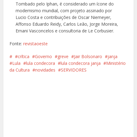
Tombado pelo Iphan, é considerado um ícone do
modernismo mundial, com projeto assinado por
Lucio Costa e contribuições de Oscar Niemeyer,
Affonso Eduardo Reidy, Carlos Leão, Jorge Moreira,
Ernani Vasconcelos e consultoria de Le Corbusier.
Fonte:
revistaoeste
crítica
Governo
greve
Jair Bolsonaro
janja
Lula
lula condecora
lula condecora janja
Ministério
da Cultura
novidades
SERVIDORES
Facebook
X
Pinterest
Google+