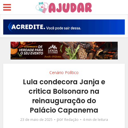
Cenário Político
Lula condecora Janja e
critica Bolsonaro na
reinauguração do
Palácio Capanema
por
23 de maio de 2025
Redação
4 min de leitura