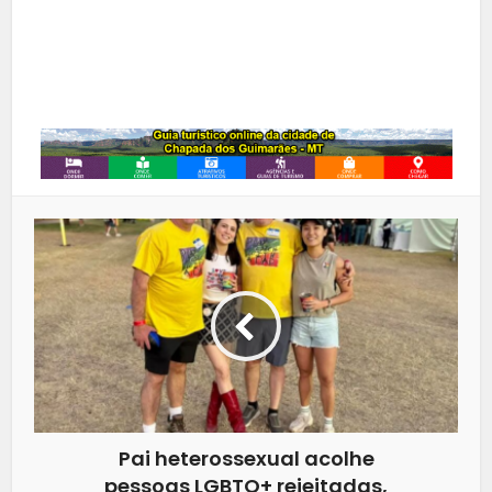
LinkedIn
Whatsapp
Pai heterossexual acolhe
pessoas LGBTQ+ rejeitadas,