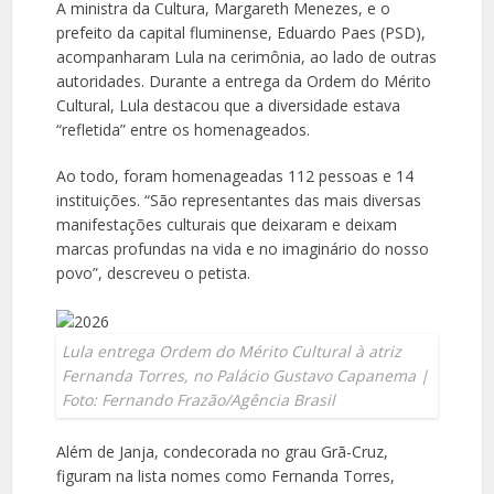
A ministra da Cultura, Margareth Menezes, e o
prefeito da capital fluminense, Eduardo Paes (PSD),
acompanharam Lula na cerimônia, ao lado de outras
autoridades. Durante a entrega da Ordem do Mérito
Cultural, Lula destacou que a diversidade estava
“refletida” entre os homenageados.
Ao todo, foram homenageadas 112 pessoas e 14
instituições. “São representantes das mais diversas
manifestações culturais que deixaram e deixam
marcas profundas na vida e no imaginário do nosso
povo”, descreveu o petista.
Lula entrega Ordem do Mérito Cultural à atriz
Fernanda Torres, no Palácio Gustavo Capanema |
Foto: Fernando Frazão/Agência Brasil
Além de Janja, condecorada no grau Grã-Cruz,
figuram na lista nomes como Fernanda Torres,