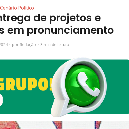
Cenário Político
ntrega de projetos e
ros em pronunciamento
2024
por
Redação
3 min de leitura