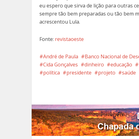
eu espero que sirva de lição para outras 
sempre tão bem preparadas ou tão bem mo
acrescentou Lula.
Fonte:
revistaoeste
André de Paula
Banco Nacional de Des
Cida Gonçalves
dinheiro
educação
política
presidente
projeto
saúde
Facebook
X
Pi