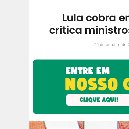
Lula cobra e
critica minist
25 de outubro de 