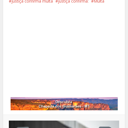
justiça confirma multa
justiça confirma:
Multa
Facebook
X
Pinterest
Google+
LinkedIn
Whatsapp