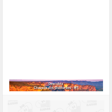
Facebook
X
Pinterest
Google+
LinkedIn
Whatsapp