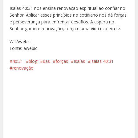
Isaías 40:31 nos ensina renovação espiritual ao confiar no
Senhor. Aplicar esses princípios no cotidiano nos dá forças
e perseverança para enfrentar desafios. A espera no
Senhor garante renovação, força e uma vida rica em fé.
WillAwebic
Fonte: awebic
40:31
blog
das
forças
Isaías
isaías 40:31
renovação
Facebook
X
Pinterest
Google+