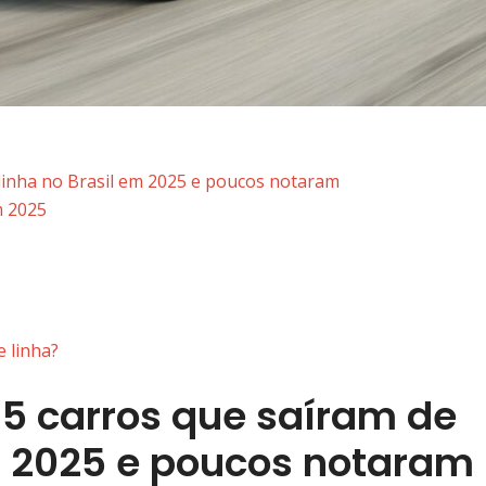
 linha no Brasil em 2025 e poucos notaram
m 2025
 linha?
 5 carros que saíram de
em 2025 e poucos notaram