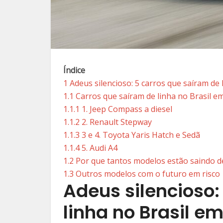
Índice
1
Adeus silencioso: 5 carros que saíram de
1.1
Carros que saíram de linha no Brasil e
1.1.1
1. Jeep Compass a diesel
1.1.2
2. Renault Stepway
1.1.3
3 e 4. Toyota Yaris Hatch e Sedã
1.1.4
5. Audi A4
1.2
Por que tantos modelos estão saindo de
1.3
Outros modelos com o futuro em risco
Adeus silencioso:
linha no Brasil 