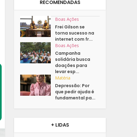
RECOMENDADAS
Boas Ações
Frei Gilson se
torna sucesso na
internet com fr...
Boas Ações
Campanha
solidária busca
doações para
levar esp...
Matéria
Depressão: Por
que pedir ajuda é
fundamental pa...
+ LIDAS