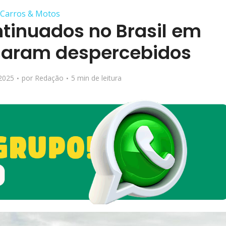
Carros & Motos
ntinuados no Brasil em
saram despercebidos
2025
por
Redação
5 min de leitura