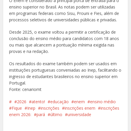
O Enem é considerado a principal porta de entrada para o
ensino superior no Brasil. As notas podem ser utilizadas
em programas federais como Sisu, Prouni e Fies, além de
processos seletivos de universidades públicas e privadas.
Desde 2025, o exame voltou a permitir a certificação de
conclusão do ensino médio para candidatos com 18 anos
ou mais que alcancem a pontuação mínima exigida nas
provas e na redação.
Os resultados do exame também podem ser usados em
instituições portuguesas conveniadas ao Inep, facilitando o
ingresso de estudantes brasileiros no ensino superior em
Portugal.
Fonte: cenariomt
2026
atento!
educação
enem
ensino médio
Fique
Inep
inscrições
inscrições enem
inscrições
enem 2026:
pará
último
universidade
Facebook