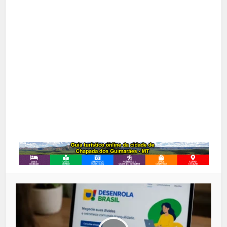
X
Pinterest
Google+
LinkedIn
Whatsapp