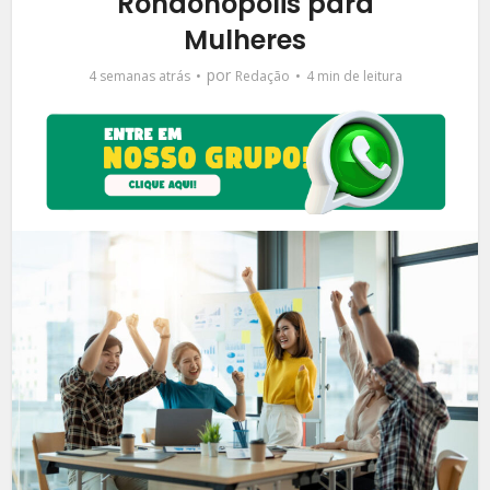
Rondonópolis para
Mulheres
por
4 semanas atrás
Redação
4 min de leitura