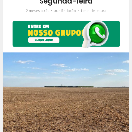
Segunda-feira
por
2 meses atrás
Redação
1 min de leitura