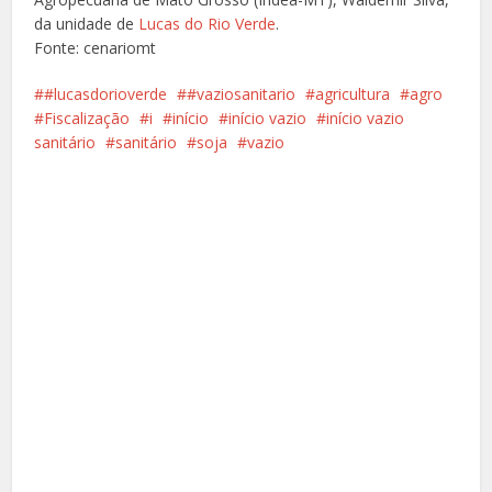
da unidade de
Lucas do Rio Verde
.
Fonte: cenariomt
#lucasdorioverde
#vaziosanitario
agricultura
agro
Fiscalização
i
início
início vazio
início vazio
sanitário
sanitário
soja
vazio
Facebook
X
Pinterest
Google+
LinkedIn
Whatsapp