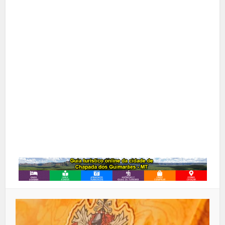
Facebook
X
Pinterest
Google+
LinkedIn
Whatsapp