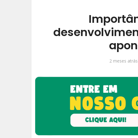
Importân
desenvolvimento
apon
2 meses atrás