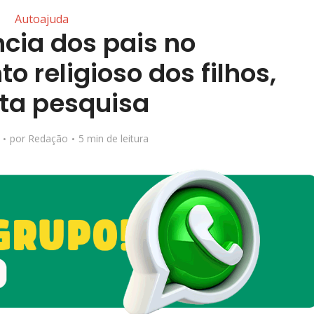
Autoajuda
cia dos pais no
 religioso dos filhos,
ta pesquisa
por
Redação
5 min de leitura