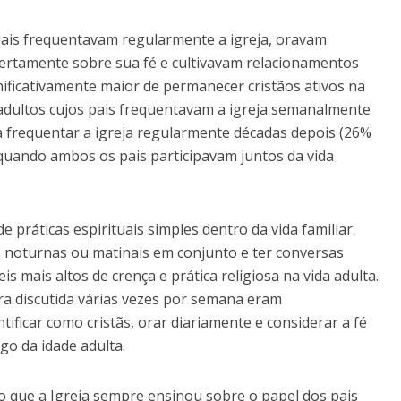
diminuir
 pais frequentavam regularmente a igreja, oravam
o
bertamente sobre sua fé e cultivavam relacionamentos
volume.
nificativamente maior de permanecer cristãos ativos na
adultos cujos pais frequentavam a igreja semanalmente
 frequentar a igreja regularmente décadas depois (26%
 quando ambos os pais participavam juntos da vida
práticas espirituais simples dentro da vida familiar.
s noturnas ou matinais em conjunto e ter conversas
 mais altos de crença e prática religiosa na vida adulta.
era discutida várias vezes por semana eram
ificar como cristãs, orar diariamente e considerar a fé
go da idade adulta.
 o que a Igreja sempre ensinou sobre o papel dos pais