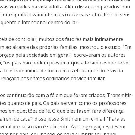
essas verdades na vida adulta. Além disso, comparados com
s têm significativamente mais conversas sobre fé com seus
quente e intencional dentro do lar.
ceis de controlar, muitos dos fatores mais intimamente
 ao alcance das próprias famílias, mostrou o estudo. “Em
forçada pela sociedade em geral”, escreveram os autores
h, “os pais não podem presumir que a fé simplesmente se
 a fé é transmitida de forma mais eficaz quando é vivida
elaçada nos ritmos ordinários da vida familiar.
os continuarão com a fé em que foram criados. Transmitir
mães quanto de pais. Os pais servem como os professores,
lhos em questões de fé. O que eles fazem fará diferença
aírem de casa”, disse Jesse Smith em um e-mail. “Para as
uvenil por si só não é suficiente. As congregações devem
mbém nos pais, equipando-os para cumprir seu papel