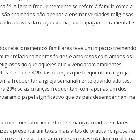
a fé. A Igreja frequentemente se refere à família como a
is são chamados não apenas a ensinar verdades religiosas,
ado através da oração diária, participação sacramental e
 dos relacionamentos familiares teve um impacto tremendo
am ter relacionamentos fortes e amorosos com ambos os
ligiosos do que aqueles que vivenciaram ambientes
itos. Cerca de 41% das crianças que frequentam a igreja
m a frequentar a igreja semanalmente quando adultas,
ara 29% se as crianças frequentam com apenas um dos
ervaram o papel significativo que os pais desempenham na
u como um fator importante. Crianças criadas em lares
izes apresentaram taxas mais altas de prática religiosa na
a corresponde ao que aprenderam na escola dominical e na