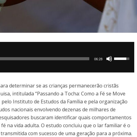
Use
06:28
as
setas
para
 para determinar se as crianças permanecerão cristãs
cima
uisa, intitulada “Passando a Tocha: Como a Fé se Move
ou
pelo Instituto de Estudos da Família e pela organização
para
dos nacionais envolvendo dezenas de milhares de
baixo
pesquisadores buscaram identificar quais comportamentos
para
é na vida adulta. O estudo concluiu que o lar familiar é o
aumentar
 é transmitida com sucesso de uma geração para a próxima.
ou