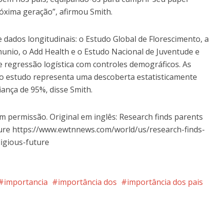
róxima geração”, afirmou Smith.
 dados longitudinais: o Estudo Global de Florescimento, a
nio, o Add Health e o Estudo Nacional de Juventude e
s e regressão logística com controles demográficos. As
no estudo representa uma descoberta estatisticamente
iança de 95%, disse Smith.
 permissão. Original em inglês: Research finds parents
 future https://www.ewtnnews.com/world/us/research-finds-
ligious-future
importancia
importância dos
importância dos pais