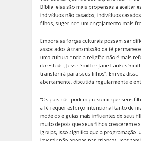
Bíblia, elas são mais propensas a aceitar 
indivíduos não casados, indivíduos casado
filhos, sugerindo um engajamento mais fre
Embora as forças culturais possam ser difí
associados à transmissão da fé permanecem
uma cultura onde a religião não é mais re
do estudo, Jesse Smith e Jane Lankes Smit
transferirá para seus filhos”. Em vez disso,
abertamente, discutida regularmente e entr
“Os pais não podem presumir que seus filh
a fé requer esforço intencional tanto de 
modelos e guias mais influentes de seus fi
muito depois que seus filhos crescerem e s
igrejas, isso significa que a programação j
investir não apenas nas crianças, mas ta