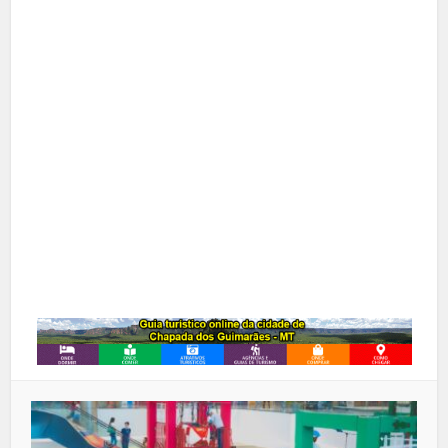
Facebook
X
Pinterest
Google+
LinkedIn
Whatsapp