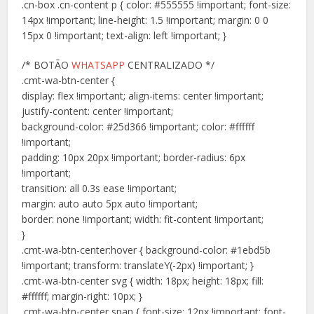
.cn-box .cn-content p { color: #555555 !important; font-size:
14px !important; line-height: 1.5 !important; margin: 0 0
15px 0 !important; text-align: left !important; }
/* BOTÃO
WHATSAPP
CENTRALIZADO */
.cmt-wa-btn-center {
display: flex !important; align-items: center !important;
justify-content: center !important;
background-color: #25d366 !important; color: #ffffff
!important;
padding: 10px 20px !important; border-radius: 6px
!important;
transition: all 0.3s ease !important;
margin: auto auto 5px auto !important;
border: none !important; width: fit-content !important;
}
.cmt-wa-btn-center:hover { background-color: #1ebd5b
!important; transform: translateY(-2px) !important; }
.cmt-wa-btn-center svg { width: 18px; height: 18px; fill:
#ffffff; margin-right: 10px; }
.cmt-wa-btn-center span { font-size: 12px !important; font-