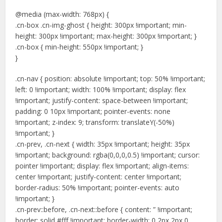
@media (max-width: 768px) {
.cn-box .cn-img-ghost { height: 300px !important; min-
height: 300px !important; max-height: 300px !important; }
.cn-box { min-height: 550px !important; }
}
.cn-nav { position: absolute !important; top: 50% !important;
left: 0 !important; width: 100% !important; display: flex
!important; justify-content: space-between !important;
padding: 0 10px !important; pointer-events: none
!important; z-index: 9; transform: translateY(-50%)
!important; }
.cn-prev, .cn-next { width: 35px !important; height: 35px
!important; background: rgba(0,0,0,0.5) !important; cursor:
pointer !important; display: flex !important; align-items:
center !important; justify-content: center !important;
border-radius: 50% !important; pointer-events: auto
!important; }
.cn-prev::before, .cn-next::before { content: ” !important;
border: solid #fff !important; border-width: 0 2px 2px 0