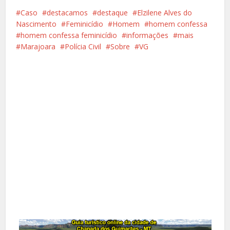
Caso
destacamos
destaque
Elzilene Alves do
Nascimento
Feminicídio
Homem
homem confessa
homem confessa feminicídio
informações
mais
Marajoara
Polícia Civil
Sobre
VG
Facebook
X
Pinterest
Google+
LinkedIn
Whatsapp