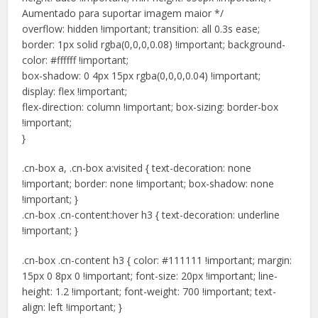
Aumentado para suportar imagem maior */
overflow: hidden !important; transition: all 0.3s ease;
border: 1px solid rgba(0,0,0,0.08) !important; background-
color: #ffffff !important;
box-shadow: 0 4px 15px rgba(0,0,0,0.04) !important;
display: flex !important;
flex-direction: column !important; box-sizing: border-box
!important;
}
.cn-box a, .cn-box a:visited { text-decoration: none
!important; border: none !important; box-shadow: none
!important; }
.cn-box .cn-content:hover h3 { text-decoration: underline
!important; }
.cn-box .cn-content h3 { color: #111111 !important; margin:
15px 0 8px 0 !important; font-size: 20px !important; line-
height: 1.2 !important; font-weight: 700 !important; text-
align: left !important; }