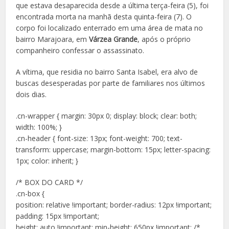
que estava desaparecida desde a última terça-feira (5), foi
encontrada morta na manhã desta quinta-feira (7). O
corpo foi localizado enterrado em uma área de mata no
bairro Marajoara, em
Várzea Grande
, após o próprio
companheiro confessar o assassinato.
A vítima, que residia no bairro Santa Isabel, era alvo de
buscas desesperadas por parte de familiares nos últimos
dois dias.
.cn-wrapper { margin: 30px 0; display: block; clear: both;
width: 100%; }
.cn-header { font-size: 13px; font-weight: 700; text-
transform: uppercase; margin-bottom: 15px; letter-spacing:
1px; color: inherit; }
/* BOX DO CARD */
.cn-box {
position: relative !important; border-radius: 12px !important;
padding: 15px !important;
height: auto !important; min-height: 650px !important; /*