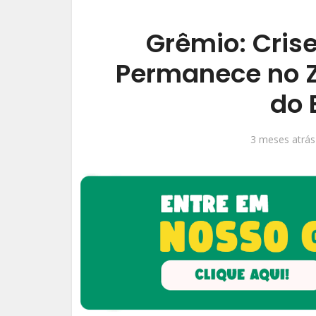
Grêmio: Cris
Permanece no 
do 
3 meses atrás