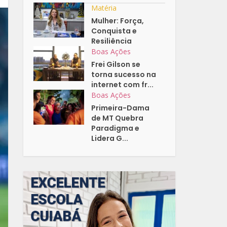
Matéria
Mulher: Força,
Conquista e
Resiliência
Boas Ações
Frei Gilson se
torna sucesso na
internet com fr...
Boas Ações
Primeira-Dama
de MT Quebra
Paradigma e
Lidera G...