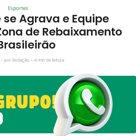
Esportes
e se Agrava e Equipe
Zona de Rebaixamento
Brasileirão
por
Redação
4 min de leitura