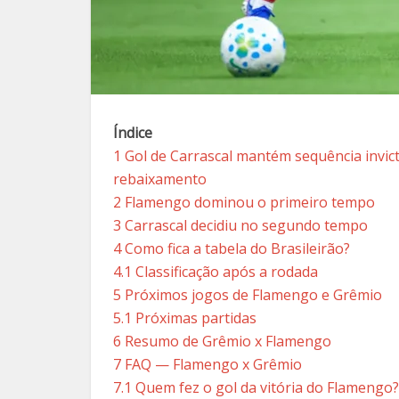
Índice
1
Gol de Carrascal mantém sequência invi
rebaixamento
2
Flamengo dominou o primeiro tempo
3
Carrascal decidiu no segundo tempo
4
Como fica a tabela do Brasileirão?
4.1
Classificação após a rodada
5
Próximos jogos de Flamengo e Grêmio
5.1
Próximas partidas
6
Resumo de Grêmio x Flamengo
7
FAQ — Flamengo x Grêmio
7.1
Quem fez o gol da vitória do Flamengo?