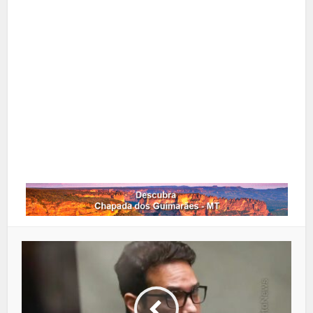
X
Pinterest
Google+
LinkedIn
Whatsapp