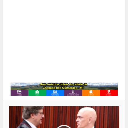
X
Pinterest
Google+
LinkedIn
Whatsapp