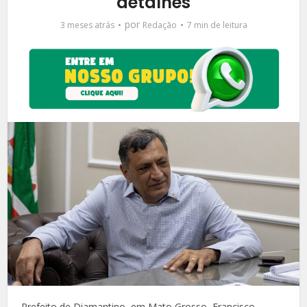
detalhes
por
3 meses atrás
Redação
7 min de leitura
Prefeito de Diamantino, em Mato Grosso, Francisco