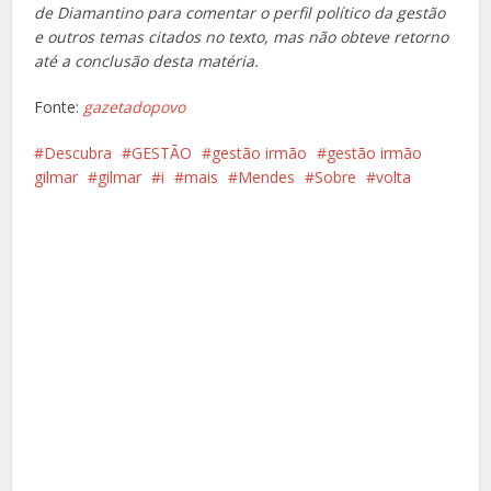
de Diamantino para comentar o perfil político da gestão
e outros temas citados no texto, mas não obteve retorno
até a conclusão desta matéria.
Fonte:
gazetadopovo
Descubra
GESTÃO
gestão irmão
gestão irmão
gilmar
gilmar
i
mais
Mendes
Sobre
volta
Facebook
X
Pinterest
Google+
LinkedIn