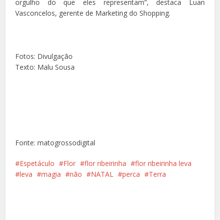
orgulho do que eles representam”, destaca Luan
Vasconcelos, gerente de Marketing do Shopping.
Fotos: Divulgação
Texto: Malu Sousa
Fonte: matogrossodigital
Espetáculo
Flor
flor ribeirinha
flor ribeirinha leva
leva
magia
não
NATAL
perca
Terra
Facebook