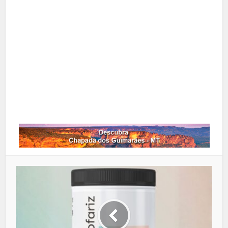
X
Pinterest
Google+
LinkedIn
Whatsapp